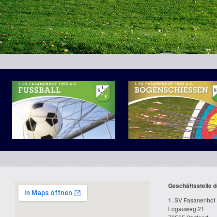
3.2 Zweites Familienmitglied bis zum vollendeten 18. Lebensjahr:
€ 30
3.3 Jedes weitere Familienmitglied bis zum vollendeten 18. Lebensjahr:
4 Schüler, Studenten, Azubis, Behinderte (Grad >50%) (auf Antrag): €
5 Wehr- und Zivildienstleistende (auf Antrag): € 60
6 Rentner (unter 65. Lebensjahr auf Antrag): € 60
7 Passive Mitglieder (auf Antrag): € 90
Abteilungsbeitrag (unabhängig vom Vereinsmitgliedsbeitrag):
Abteilung Bogensport:
€ 24
Bearbeitungsgebühr für Mitglieder, die keine Einzugsermächtigung ert
Bei Eintritt nach dem 01.01. des Eintrittsjahres wird der Beitrag anteilig 
Mail:
mitgliederverwaltung@sv-fasanenhof.de
Postanschrift:
1. SV Fasanenhof · 70565 Stuttgart · Logauweg 21 · Telef
Bankverbindung:
Stuttgarter Volksbank eG IBAN: DE54 6009 0100 023
Steuernummer:
99059/01519
Geschäftsstelle d
1. SV Fasanenhof 
Logauweg 21