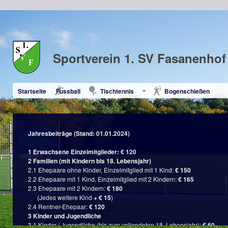
Sportverein 1. SV Fasanenhof 
Startseite
Fussball
Tischtennis
Bogenschießen
Jahresbeiträge (Stand: 01.01.2024)
1 Erwachsene Einzelmitglieder: € 120
2 Familien (mit Kindern bis 18. Lebensjahr)
2.1 Ehepaare ohne Kinder, Einzelmitglied mit 1 Kind:
€ 150
2.2 Ehepaare mit 1 Kind, Einzelmitglied mit 2 Kindern:
€ 165
2.3 Ehepaare mit 2 Kindern:
€ 180
(Jedes weitere Kind
+ € 15
)
2.4 Rentner-Ehepaar:
€ 120
3 Kinder und Jugendliche
3.1 Kinder / Jugendliche (bis zum vollendeten 18. Lebensjahr):
€ 60