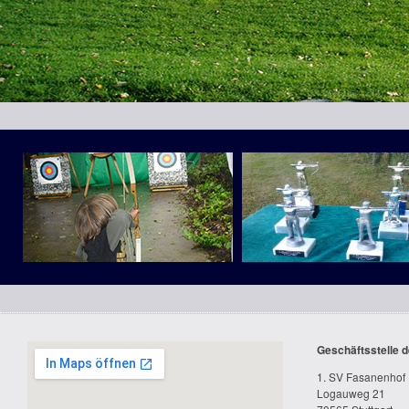
Unser Training wird von einem C-Trainer und einem Schießsportleiter gel
- allgemeine und bogenspezifische Beweglichkeit z.B. Auge-Hand Koord
- Techniktraining
- Schießen auf 10m (Anfänger) und 18m
- Schießspiele
Aktivitäten 2016:
- 04. Juni: Bogenlaufen J
- 09./10.Juli: Langbogenbau J/E
- 16. Juli: Jugendpokalturnier J
- 17. Juli: Umzug Möhringer Kinderfest J
- 23. Juli: Vereinsmeisterschaften E
Aktivitäten 2015:
- 11. April: Osterschießen E
- 17. Mai: Kreismeisterschaften FITA E
- 05. Juli: Melonenschießen J
- 18. Juli: Jugendpokalschießen J
- 19. Juli: Umzug Möhringer Kinderfest mit anschließendem Grillfest J
- 01. August: Vereinsmeisterschaften Erwachsene mit anschließendem Gri
- 12./13. September: 50 Jahre 1.SV Fasanenhof
Geschäftsstelle d
- 31. Oktober: Kürbisschießen J
- 01. November: Kreismeisterschaften Halle in Stuttgart Vaihingen
1. SV Fasanenhof 
- 21. November Winterspaß J
Logauweg 21